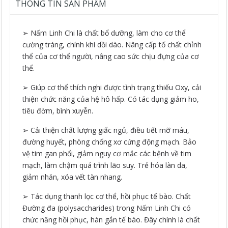
THÔNG TIN SẢN PHẨM
➢ Nấm Linh Chi là chất bổ dưỡng, làm cho cơ thể
cường tráng, chính khí dồi dào. Nâng cấp tố chất chỉnh
thể của cơ thể người, nâng cao sức chịu đựng của cơ
thể.
➢ Giúp cơ thể thích nghi được tình trạng thiếu Oxy, cải
thiện chức năng của hệ hô hấp. Có tác dụng giảm ho,
tiêu đờm, bình xuyễn.
➢ Cải thiện chất lượng giấc ngủ, điều tiết mỡ máu,
đường huyết, phòng chống xơ cứng động mạch. Bảo
vệ tim gan phổi, giảm nguy cơ mắc các bệnh về tim
mạch, làm chậm quá trình lão suy. Trẻ hóa làn da,
giảm nhăn, xóa vết tàn nhang.
➢ Tác dụng thanh lọc cơ thể, hồi phục tế bào. Chất
Đường đa (polysaccharides) trong Nấm Linh Chi có
chức năng hồi phục, hàn gắn tế bào. Đây chính là chất