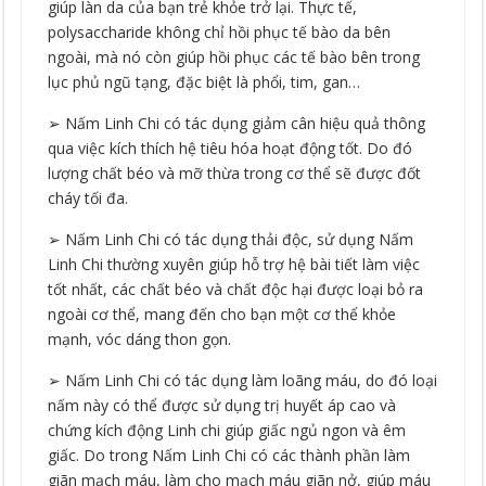
giúp làn da của bạn trẻ khỏe trở lại. Thực tế,
polysaccharide không chỉ hồi phục tế bào da bên
ngoài, mà nó còn giúp hồi phục các tế bào bên trong
lục phủ ngũ tạng, đặc biệt là phổi, tim, gan…
➢ Nấm Linh Chi có tác dụng giảm cân hiệu quả thông
qua việc kích thích hệ tiêu hóa hoạt động tốt. Do đó
lượng chất béo và mỡ thừa trong cơ thể sẽ được đốt
cháy tối đa.
➢ Nấm Linh Chi có tác dụng thải độc, sử dụng Nấm
Linh Chi thường xuyên giúp hỗ trợ hệ bài tiết làm việc
tốt nhất, các chất béo và chất độc hại được loại bỏ ra
ngoài cơ thể, mang đến cho bạn một cơ thể khỏe
mạnh, vóc dáng thon gọn.
➢ Nấm Linh Chi có tác dụng làm loãng máu, do đó loại
nấm này có thể được sử dụng trị huyết áp cao và
chứng kích động Linh chi giúp giấc ngủ ngon và êm
giấc. Do trong Nấm Linh Chi có các thành phần làm
giãn mạch máu, làm cho mạch máu giãn nở, giúp máu