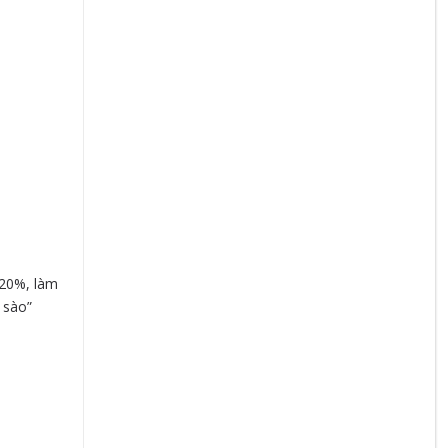
 20%, làm
 sào”