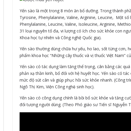
Yến sào là một trong 8 món ăn bổ dưỡng. Trong thành phần
Tyrosine, Phenylalanine, Valine, Arginine, Leucine, Một số
Phenylalanine, Leucine, Valine, Isoleucine, Arginine, Met
31 loại nguyên tố đa, vi lượng có ích cho sức khỏe con ngườ
Khoa học tự nhiên và Công nghệ Quốc gia).
Yến sào thường dùng chữa hư yếu, ho lao, sốt từng cơn, h
phẩm khoa học “Những cây thuốc và vị thuốc Việt Nam” của
Yến sào có tác dụng làm tăng thể trọng, cân bằng các quá 
phản xạ thần kinh, bổ đối với hệ huyết học. Yến sào có tác
mức độ sút cân và giúp phục hồi sức khỏe nhanh. (Công trì
Ngô Thị Kim, Viện Công nghệ sinh học).
Yến sào có công dụng chính là bồi bổ sức khỏe và tăng cườ
đối tượng người dùng. (Theo Phó giáo sư Tiến sĩ Nguyễn T