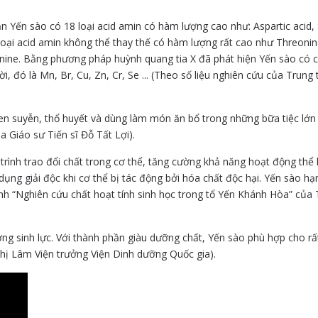
 Yến sào có 18 loại acid amin có hàm lượng cao như: Aspartic acid, 
 loại acid amin không thể thay thế có hàm lượng rất cao như Threonin
hionine. Bằng phương pháp huỳnh quang tia X đã phát hiện Yến sào có
i, đó là Mn, Br, Cu, Zn, Cr, Se ... (Theo số liệu nghiên cứu của Trung
en suyễn, thổ huyết và dùng làm món ăn bổ trong những bữa tiệc lớn
 Giáo sư Tiến sĩ Đỗ Tất Lợi).
trình trao đổi chất trong cơ thể, tăng cường khả năng hoạt động thể 
 dụng giải độc khi cơ thể bị tác động bởi hóa chất độc hại. Yến sào hạ
nh “Nghiên cứu chất hoạt tính sinh học trong tổ Yến Khánh Hòa” của T
ng sinh lực. Với thành phần giàu dưỡng chất, Yến sào phù hợp cho rấ
hị Lâm Viện trưởng Viện Dinh dưỡng Quốc gia).