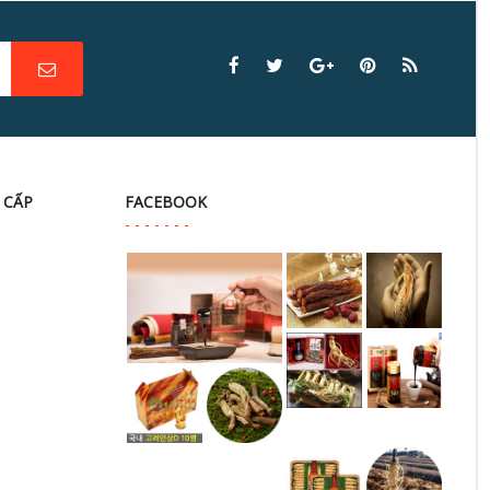
 CẤP
FACEBOOK