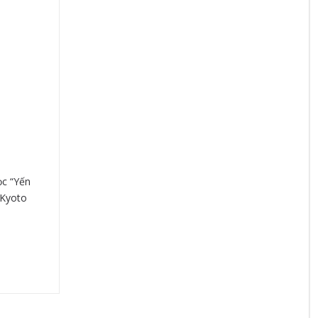
ọc “Yến
 Kyoto