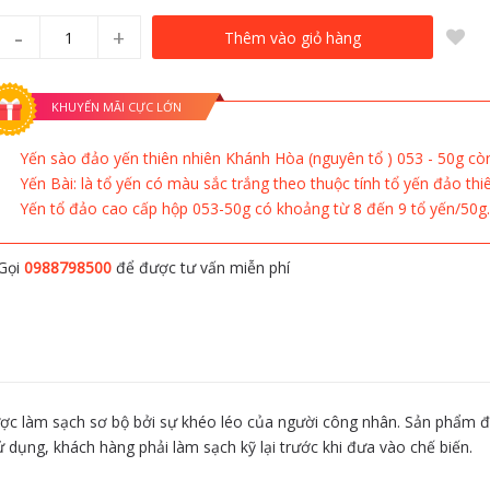
-
+
Thêm vào giỏ hàng
KHUYẾN MÃI CỰC LỚN
Yến sào đảo yến thiên nhiên Khánh Hòa (nguyên tổ ) 053 - 50g còn
Yến Bài: là tổ yến có màu sắc trắng theo thuộc tính tổ yến đảo thi
Yến tổ đảo cao cấp hộp 053-50g có khoảng từ 8 đến 9 tổ yến/50g.
Gọi
0988798500
để được tư vấn miễn phí
ược làm sạch sơ bộ bởi sự khéo léo của người công nhân. Sản phẩm 
ử dụng, khách hàng phải làm sạch kỹ lại trước khi đưa vào chế biến.