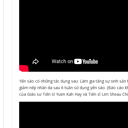
Yến sào có những tác dụng sau: Làm gia tăng sự sinh sản 
giảm nếp nhăn da sau 6 tuần sử dụng yến sào. (Báo cáo kh
của Giáo sư Tiến sĩ Yuen Kah Hay và Tiến sĩ Lim Sheau Chi