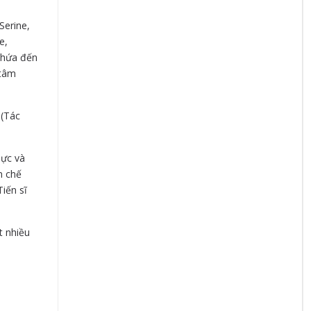
Serine,
e,
 chứa đến
 tâm
 (Tác
lực và
n chế
iến sĩ
t nhiều