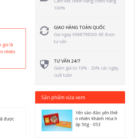
Cam kết chính hàng chính hãng
100%
GIAO HÀNG TOÀN QUỐC
Gọi ngay 0988798500 để được
tư vấn
 gọi là
ên nhiên.
TƯ VẤN 24/7
Giảm giá từ 10% - 20% các ngày
cuối tuần
Sản phẩm vừa xem
Yến sào đảo yến thiê
n nhiên Khánh Hòa h
đã được
ộp 50g - 053