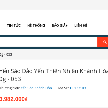
TIN TỨC
HỆ THỐNG
BÁO GIÁ
LIÊN HỆ
0g - 053
Yến Sào Đảo Yến Thiên Nhiên Khánh Hò
0g - 053
|
Thương hiệu:
Yến Sào Khánh Hòa
Mã SP:
HL127109
3.982.000₫