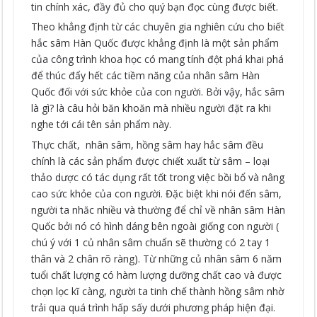
tin chính xác, đầy đủ cho quý bạn đọc cùng được biết.
Theo khẳng định từ các chuyên gia nghiên cứu cho biết
hắc sâm Hàn Quốc được khẳng định là một sản phẩm
của công trình khoa học có mang tính đột phá khai phá
để thúc đẩy hết các tiềm năng của nhân sâm Hàn
Quốc đối với sức khỏe của con người. Bởi vậy, hắc sâm
là gì? là câu hỏi băn khoăn mà nhiều người đặt ra khi
nghe tới cái tên sản phẩm này.
Thực chất, nhân sâm, hồng sâm hay hắc sâm đều
chính là các sản phẩm được chiết xuất từ sâm – loại
thảo dược có tác dụng rất tốt trong việc bồi bổ và nâng
cao sức khỏe của con người. Đặc biệt khi nói đến sâm,
người ta nhăc nhiều và thường để chỉ về nhân sâm Hàn
Quốc bởi nó có hình dáng bên ngoài giống con người (
chú ý với 1 củ nhân sâm chuẩn sẽ thường có 2 tay 1
thân và 2 chân rõ ràng). Từ những củ nhân sâm 6 năm
tuổi chất lượng có hàm lượng dưỡng chất cao và được
chọn lọc kĩ càng, người ta tinh chế thành hồng sâm nhờ
trải qua quá trình hấp sấy dưới phương pháp hiện đại.