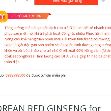
-
+
Thêm vào giỏ hàng
KHUYẾN MÃI CỰC LỚN
Tăng cường khả năng miễn dịch cho trẻ Giúp cơ thể trẻ nhanh chó
phục sau mệt mỏi khi trẻ phải hoạt động rất nhiều Phục hồi nhan
Nâng cao khả năng tuần hoàn máu Cải thiện tình trạng còi xương,
Giúp bé giải độc gan Sản phẩm sẽ là nguồn dinh dưỡng tăng cườn
khỏe và bồi bổ trí não cho trẻ nhỏ Chiết xuất 60% Hồng sâm (Nhâ
đỏ)DaedongKorea Hàm lượng cao DHA và Ca giúp trí não bé phát 
toàn diện
Gọi
0988798500
để được tư vấn miễn phí
REAN RED GINSENG for