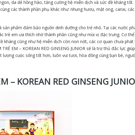
gon, da dẻ hồng hào, tăng cường hệ miễn dịch và sức đề kháng tốt.
cùng các thành phần phụ khác như: nhung hươu, mật ong, canxi, các 
hẩm đảm bảo nguồn dinh dưỡng cho trẻ nhỏ. Tại các nước phát 
́c trẻ em ưa thích nhờ thành phần cũng như mùi vị đặc trưng. Cơ thể 
đề kháng cũng như hệ miễn dịch còn non nớt, các cơ quan chưa phát t
 SÂM TRẺ EM – KOREAN RED GINSENG JUNIOR sẽ là trợ thủ đắc lực giúp t
hất lượng cuộc sống tốt hơn, luôn vui tươi, hòa đồng cùng bạn bè, ngươ
EM – KOREAN RED GINSENG JUNI