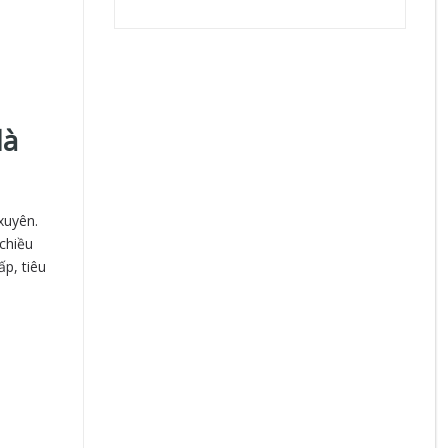
là
xuyên.
chiều
p, tiêu