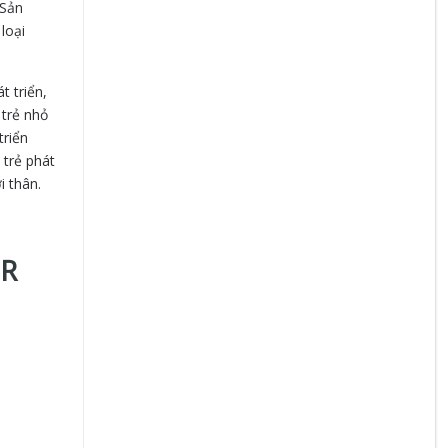
 Sản
loại
triển,
trẻ nhỏ
riển
rẻ phát
̀i thân.
OR