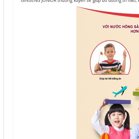
GINSENG JUNIOR thường xuyên sẽ giúp bổ dưỡng trí não, kí