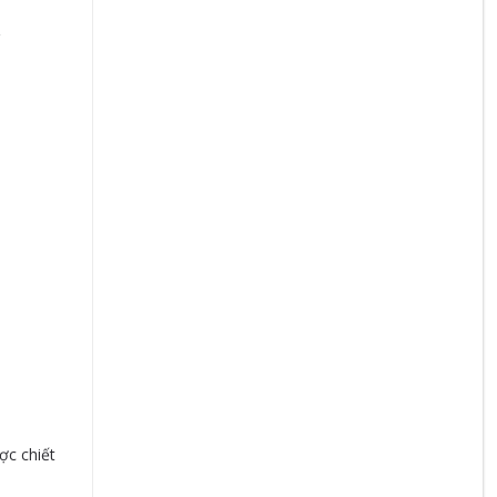
R
c chiết