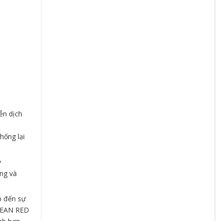
ễn dịch
ống lại
y
ng và
p đến sự
OREAN RED