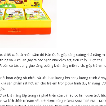
iết xuất từ nhân sâm đỏ Hàn Quốc giúp tăng cường khả năng mi
trùng và vi khuẩn gây ra các bệnh như cảm sốt, tiêu chảy... Hơn thế
có tác dụng giúp tăng cường khả năng miễn dịch, giúp trẻ em ch
.
hải hoạt động rất nhiều và tiêu hao lượng lớn năng lượng chính vì vậ
n phẩm rất hữu ích cho trẻ em trong quá trình duy trì năng lượ
ày.
à khả năng tập trung và phát triển của trí não có liên quan trực tiế
kinh và kích thích trí não: nếu trẻ được dùng HỒNG SÂM TRẺ EM – K