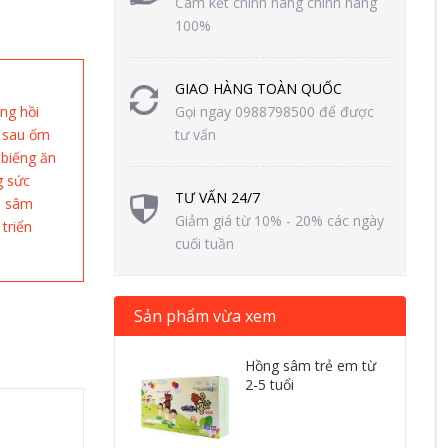
Cam kết chính hàng chính hãng
100%
GIAO HÀNG TOÀN QUỐC
ng hồi
Gọi ngay 0988798500 để được
h sau ốm
tư vấn
 biếng ăn
g sức
TƯ VẤN 24/7
n sâm
Giảm giá từ 10% - 20% các ngày
triển
cuối tuần
Sản phẩm vừa xem
Hồng sâm trẻ em từ
2-5 tuổi