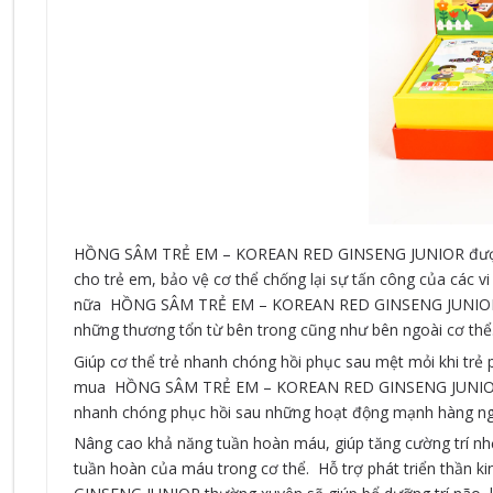
HỒNG SÂM TRẺ EM – KOREAN RED GINSENG JUNIOR được ch
cho trẻ em, bảo vệ cơ thể chống lại sự tấn công của các vi 
nữa HỒNG SÂM TRẺ EM – KOREAN RED GINSENG JUNIOR còn 
những thương tổn từ bên trong cũng như bên ngoài cơ thể
Giúp cơ thể trẻ nhanh chóng hồi phục sau mệt mỏi khi trẻ p
mua HỒNG SÂM TRẺ EM – KOREAN RED GINSENG JUNIOR là sả
nhanh chóng phục hồi sau những hoạt động mạnh hàng ng
Nâng cao khả năng tuần hoàn máu, giúp tăng cường trí nhớ v
tuần hoàn của máu trong cơ thể. Hỗ trợ phát triển thần 