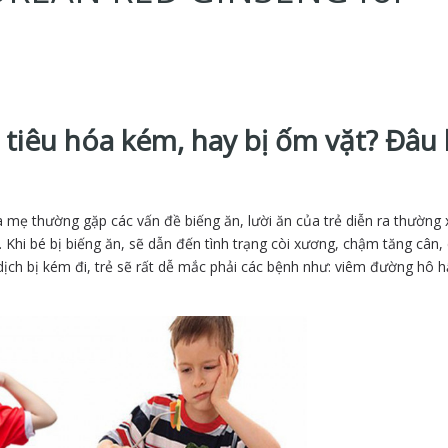
 tiêu hóa kém, hay bị ốm vặt? Đâu 
 mẹ thường gặp các vấn đề biếng ăn, lười ăn của trẻ diễn ra thường 
 Khi bé bị biếng ăn, sẽ dẫn đến tình trạng còi xương, chậm tăng cân, 
dịch bị kém đi, trẻ sẽ rất dễ mắc phải các bệnh như: viêm đường hô hấ