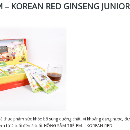
EM – KOREAN RED GINSENG JUNIO
ực phẩm sức khỏe bổ sung dưỡng chất, vi khoáng dạng nước, đượ
ẻ em từ 2 tuổi đến 5 tuổi. HỒNG SÂM TRẺ EM – KOREAN RED